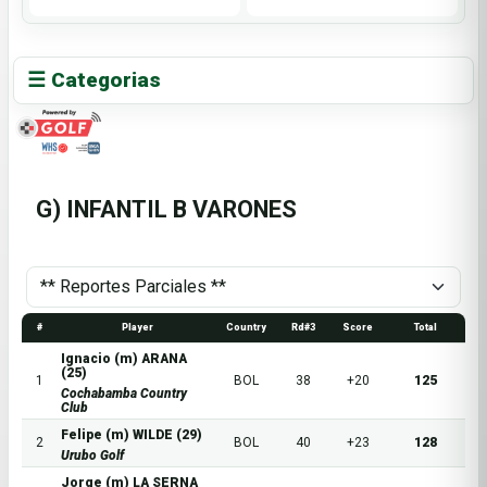
☰ Categorias
G) INFANTIL B VARONES
#
Player
Country
Rd#3
Score
Total
Ignacio (m) ARANA
(25)
1
BOL
38
+20
125
Cochabamba Country
Club
Felipe (m) WILDE (29)
2
BOL
40
+23
128
Urubo Golf
Jorge (m) LA SERNA