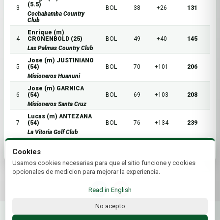
(5.5)
3
BOL
38
+26
131
Cochabamba Country
Club
Enrique (m)
4
CRONENBOLD (25)
BOL
49
+40
145
Las Palmas Country Club
Jose (m) JUSTINIANO
5
(54)
BOL
70
+101
206
Misioneros Huanuni
Jose (m) GARNICA
6
(54)
BOL
69
+103
208
Misioneros Santa Cruz
Lucas (m) ANTEZANA
7
(54)
BOL
76
+134
239
La Vitoria Golf Club
Cookies
Usamos cookies necesarias para que el sitio funcione y cookies
opcionales de medicion para mejorar la experiencia.
Read in English
No acepto
© 2026 Federación Boliviana de Golf | by Plus+Golf
Website powered by
Plus+Golf